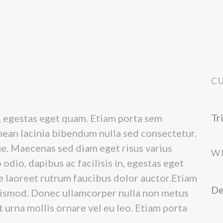
C
Tr
in, egestas eget quam. Etiam porta sem
ean lacinia bibendum nulla sed consectetur.
gue. Maecenas sed diam eget risus varius
W
odio, dapibus ac facilisis in, egestas eget
e laoreet rutrum faucibus dolor auctor.Etiam
De
ismod. Donec ullamcorper nulla non metus
t urna mollis ornare vel eu leo. Etiam porta
.