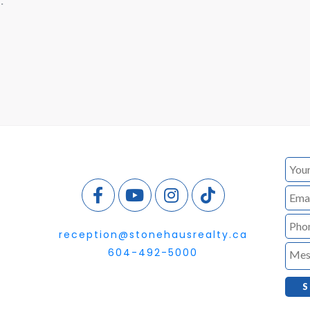
reception@stonehausrealty.ca
604-492-5000