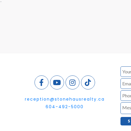
reception@stonehausrealty.ca
604-492-5000