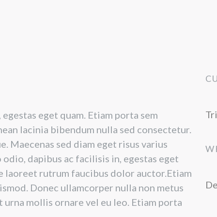
C
Tr
in, egestas eget quam. Etiam porta sem
ean lacinia bibendum nulla sed consectetur.
gue. Maecenas sed diam eget risus varius
W
odio, dapibus ac facilisis in, egestas eget
e laoreet rutrum faucibus dolor auctor.Etiam
De
ismod. Donec ullamcorper nulla non metus
t urna mollis ornare vel eu leo. Etiam porta
.